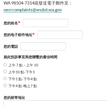
WA 98504-7314或發送電子郵件至：
oecrcomplaints@wsdot.wa.gov
您的姓名
您的电子邮件地址
您的電話
就此投訴事宜與您聯繫的最佳時間
上午 7 點 – 上午 10
上午10 點-下午1
下午1 點-下午4 點
下午4 點-晚上7 點
您
您的邮寄地址
的