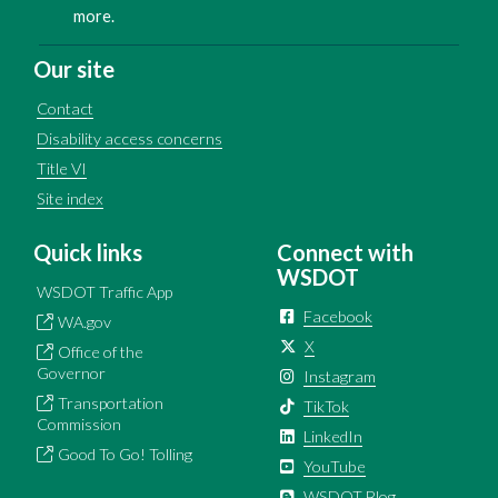
more.
Our site
Contact
Disability access concerns
Title VI
Site index
Quick links
Connect with
WSDOT
WSDOT Traffic App
Facebook
WA.gov
X
Office of the
Governor
Instagram
Transportation
TikTok
Commission
LinkedIn
Good To Go! Tolling
YouTube
WSDOT Blog