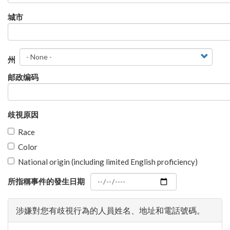
郵
寄
城市
地
址
州
州
邮政编码
歧視原因
Race
Color
National origin (including limited English proficiency)
所指稱事件的發生日期
涉嫌對您有歧視行為的人員姓名、地址和電話號碼。